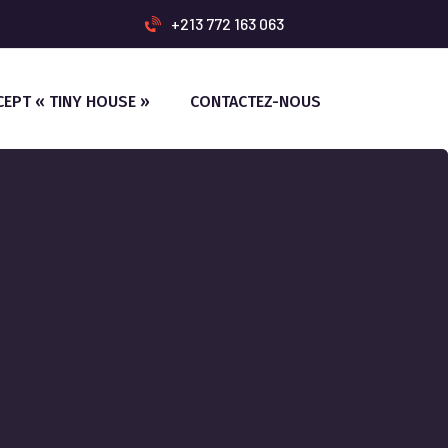
+213 772 163 063
CEPT « TINY HOUSE »
CONTACTEZ-NOUS