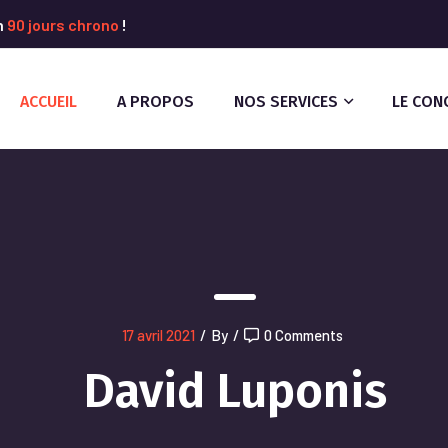
n
90 jours chrono
!
ACCUEIL
A PROPOS
NOS SERVICES
LE CON
17 avril 2021
/
By
/
0 Comments
David Luponis