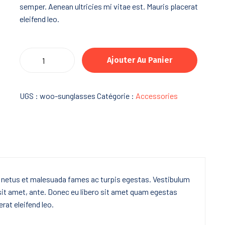
semper. Aenean ultricies mi vitae est. Mauris placerat
eleifend leo.
quantité
Ajouter Au Panier
de
Girl
of
UGS :
woo-sunglasses
Catégorie :
Accessories
Ink
&
Stars
t netus et malesuada fames ac turpis egestas. Vestibulum
 sit amet, ante. Donec eu libero sit amet quam egestas
rat eleifend leo.