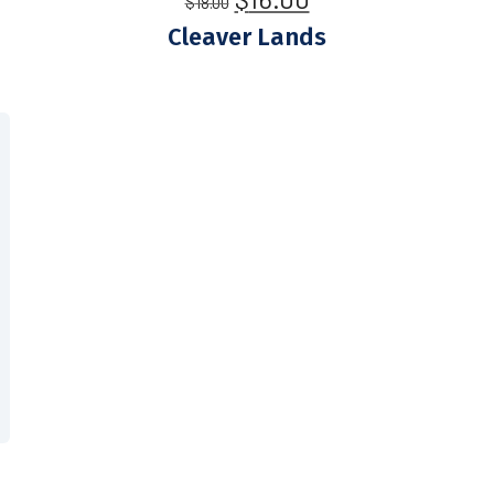
$
18.00
Cleaver Lands