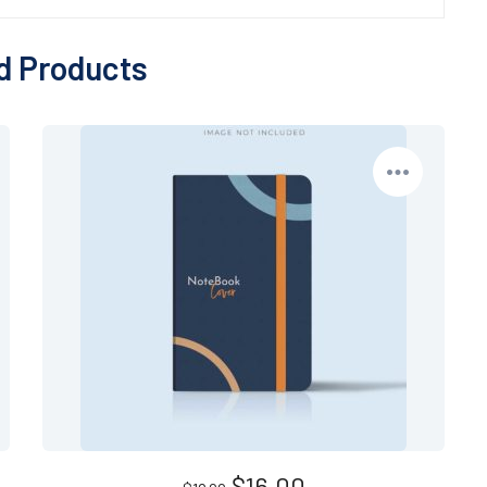
d Products
$
16.00