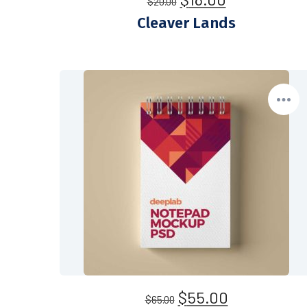
$
20.00
Cleaver Lands
$
55.00
$
65.00