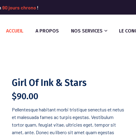
n
90 jours chrono
!
ACCUEIL
A PROPOS
NOS SERVICES
LE CON
Girl Of Ink & Stars
$
90.00
Pellentesque habitant morbi tristique senectus et netus
et malesuada fames ac turpis egestas. Vestibulum
tortor quam, feugiat vitae, ultricies eget, tempor sit
amet, ante. Donec eu libero sit amet quam egestas