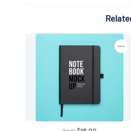
Relate
$
18.00